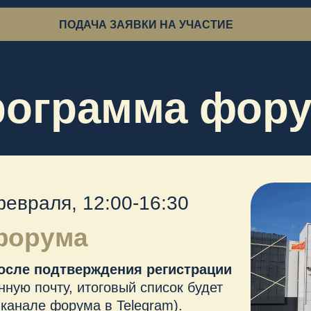
рума
 подтверждения регистрации
очту, итоговый список будет
е форума в Telegram).
одимо иметь
 “Россия - моя история"
9А
ФОРМА Р
едения
аля, 11:00-19:00
ого мемориала