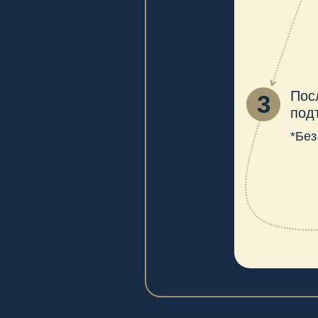
Про
1 день
27 февр