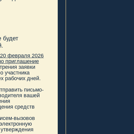
ки
ней.
сьмо-
шей
в
ов
я
ету-