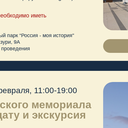
у и экскурсия
арительной регистрации.
мещена в информационном
о мест ограничено.
одимо иметь
"Губернатор"
. 1
ИНФОРМАЦИ
р в 10:50
СКАЧАТЬ ПОДРОБНУЮ ПРОГРАММУ