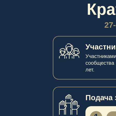
Участники
Участниками фору
сообщества Росси
лет.
Подача зая
1
ПОДАТЬ 