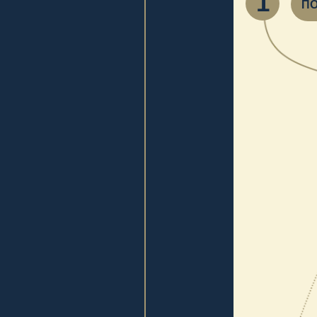
После по
3
подтверж
*Без запо