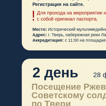
Советскому солдат
по Твери
Вход на мероприятие только по предв
Форма для регистрации будет раз
канале форума
в Telegram, количеств
!
Для прохода на мероприятие необх
с собой оригинал паспорта.
Место отправления автобуса:
Гостиница 
Адрес:
г. Тверь, Новоторжская ул., 15, корп
Время отправления автобуса:
11:00, сбо