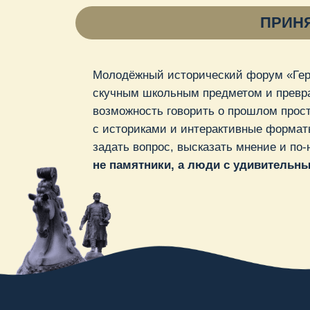
Молодёжный исторический форум «Герои Отеч
скучным школьным предметом и превращается
возможность говорить о прошлом просто и ин
с историками и интерактивные форматы. Это 
задать вопрос, высказать мнение и по-новому
не памятники, а люди с удивительными су
Крат
27-28