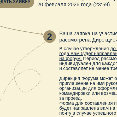
на форум.
Период рассмотрения заяв
индивидуален для каждого участника
и составляет не менее трех рабочих д
Дирекция Форума может отправить пи
приглашение на имя руководителя ва
организации для оформления
командировки или возмещения средст
за проезд.
Форма для составления писем-вызов
будет направлена вам на электронную
почту в случае успешного утверждени
вашей заявки.
лучения приглашения Вам необходимо заполнить анк
дения для участия в форуме.
лнения анкеты-подтверждения Ваша заявка аннулируется.