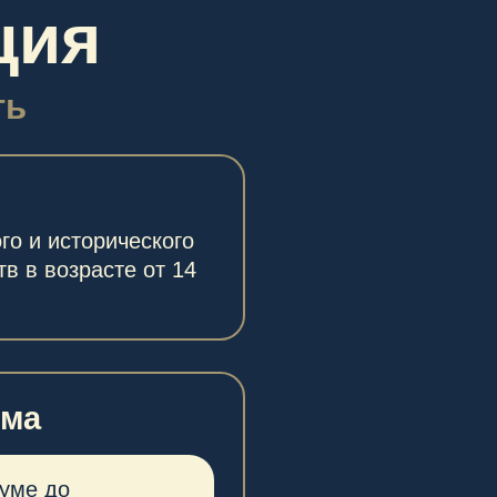
ческого
е от 14
 2026
ние