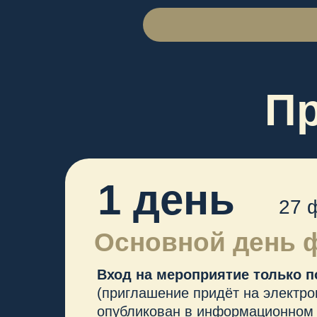
Основной день фо
Вход на мероприятие только после
(приглашение придёт на электронную п
опубликован в информационном канал
Регистрация на сайте.
!
Для прохода на мероприятие необх
с собой оригинал паспорта.
Место:
Исторический мультимедийный парк
Адрес:
г. Тверь, набережная реки Лазури, 
Аккредитация:
с 11:00 на площадке пров
2 день
28 февр
Посещение Ржевск